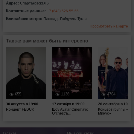
Адрес:
Спартаковская 6
Контактные данные:
+7 (843) 526-55-66
Ближайшее метро:
Площадь Габдуллы Тукая
Просмотреть на карте
Так же вам может быть интересно
655
1130
4764
30 августа в 19:00
17 октября в 19:00
26 сентября в 19:00
Rонцерт FEDUK
Шоу Avatar Cinematic
Концерт группы «Та
Orchestra...
Минус»
О сайте
Мы в соц. сетях