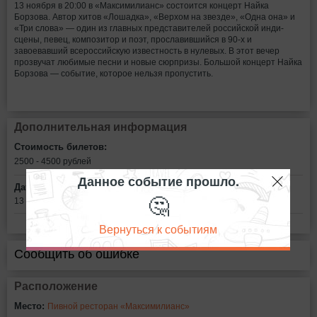
13 ноября в 20:00 в «Максимилианс» состоится концерт Найка
Борзова. Автор хитов «Лошадка», «Верхом на звезде», «Одна она» и
«Три слова» — один из главных представителей российской инди-
сцены, певец, композитор и поэт, прославившийся в 90-х и
завоевавший всероссийскую известность в нулевых. В этот вечер
прозвучат любимые песни и новые сюрпризы. Большой концерт Найка
Борзова — событие, которое нельзя пропустить.
Дополнительная информация
Стоимость билетов:
2500 - 4500
рублей
Данное событие прошло.
Дата:
🤔
13 ноября в 20:00
Вернуться к событиям
Сообщить об ошибке
Расположение
Место:
Пивной ресторан «Максимилианс»