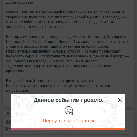
Дорогие друзья!
Приглашаем вас на уникальный музыкальный вечер, посвященный
творческому долголетию гениев классической музыки! В этом году мы
отмечаем юбилеи композиторов, чьи имена навсегда вписаны в
золотой фонд мировой культуры.
В программе концерта — шедевры Доменико Скарлатти, Фридерика
Шопена, Арво Пярта, Андрея Эшпая. Их музыка, рожденная в разных
странах и эпохах, станет диалогом гениев на одной сцене.
Погрузитесь в мир вечной музыки, которая и сегодня продолжает
волновать сердца. Это путешествие во времени, где каждый аккорд —
дань уважения и праздник в честь великих юбиляров.
Ждем вас на концерте, где звучит только музыка, проверенная
временем!
Вход свободный, пожертвования приветствуются
Количество мест ограничено, поэтому нужна обязательная
регистрация:
Данное событие прошло.
🤔
Дополнительная информация
Вернуться к событиям
Стоимость билетов:
Вход свободный