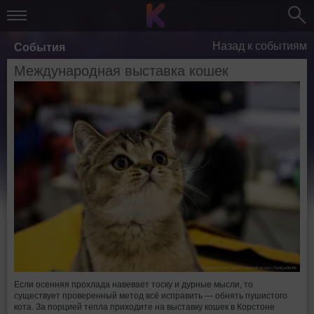
Назад к событиям
События
Международная выставка кошек
Если осенняя прохлада навевает тоску и дурные мысли, то
существует проверенный метод всё исправить — обнять пушистого
кота. За порцией тепла приходите на выставку кошек в Корстоне