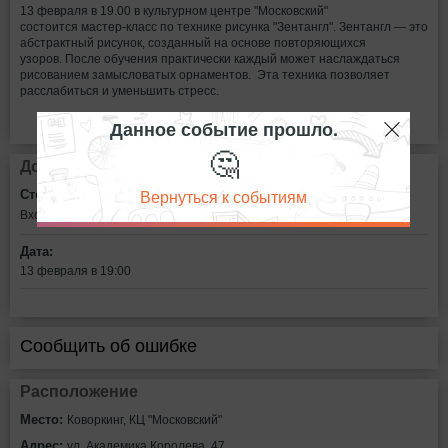
13 февраля в 19.00 в культурном центре "Московский"
состоится мастер-класс по технике рисунка "Зентангл". Зентангл — это
абстрактный рисунок, созданный на основе повторяющихся
узоров. После обучения практически каждый может наслаждаться
рисованием замысловатых орнаментов. Эта техника позволяет
расслабиться и уменьшить стресс.
Данное событие прошло.
🤔
Дополнительная информация
Вернуться к событиям
Стоимость билетов:
Вход свободный
Дата:
13 февраля в 19:00
Сообщить об ошибке
Расположение
Место:
Коворкинг, КЦ "Московский"
Адрес:
ул. Академика Королева, 47