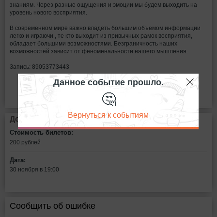
знаниям. Через разные ощущения и эмоции мы будем выходить на
уровень нового восприятия.
В современном мире важно владеть большим объемом информации
легко и играючи , те кто выходит из привычных рамок восприятия,
обладает большими возможностями. Безграничность наших
возможностей зависит от феноменальности нашего мышления.
Запись: 89053773443
Данное событие прошло.
🤔
Вернуться к событиям
Дополнительная информация
Стоимость билетов:
200
рублей
Дата:
30 ноября в 19:00
Сообщить об ошибке