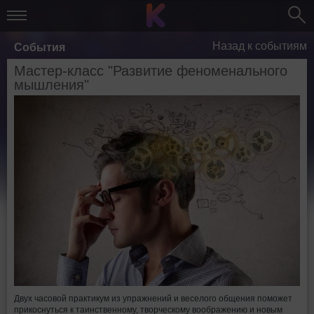
Назад к событиям
События
Мастер-класс "Развитие феноменального
мышления"
Двух часовой практикум из упражнений и веселого общения поможет
прикоснуться к таинственному, творческому воображению и новым