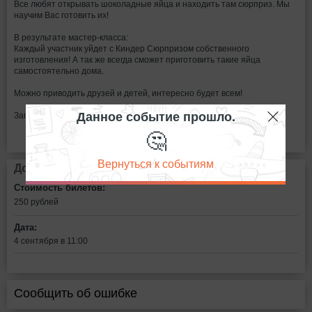
Все любят открывать шоколадные яйца и находить там сюрприз. Мы
научим Вас готовить их!
В результате мастер-класса:
Каждый участник уйдет с Киндер Сюрпризом собственного
изготовления! А так же всегда сможет приготовить такие яйца
самостоятельно дома.
Можно приводить друзей и детей, интересно будет всем!
Данное событие прошло.
Запись: +7(966)2401431
🤔
Вернуться к событиям
Дополнительная информация
Стоимость билетов:
250
рублей
Дата:
4 сентября в 11:00
Сообщить об ошибке