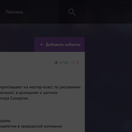
Реклама
Добавить события
1710
0
приглашают на мастер-класс по рисованию
етание", в домашнем и уютном
ентра Синергия.
ндалы
 чаепитие в прекрасной компании