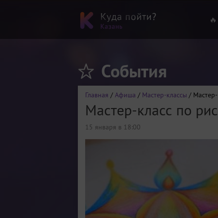
🔥
События
Главная
/
Афиша
/
Мастер-классы
/ Мастер-
Мастер-класс по ри
15 января в 18:00