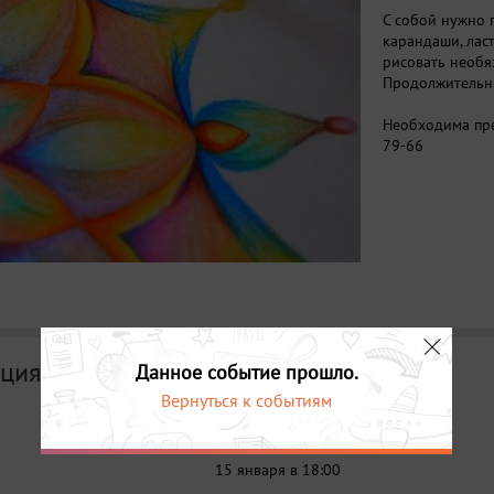
С собой нужно 
карандаши, лас
рисовать необя
Продолжительно
Необходима пре
79-66
ция
Данное событие прошло.
Вернуться к событиям
Дата
15 января в 18:00