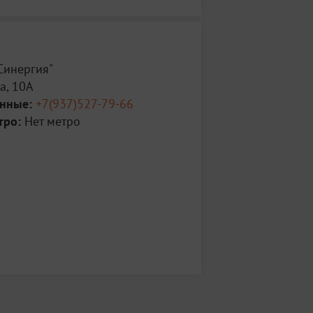
Синергия"
а, 10А
анные:
+7(937)527-79-66
тро:
Нет метро