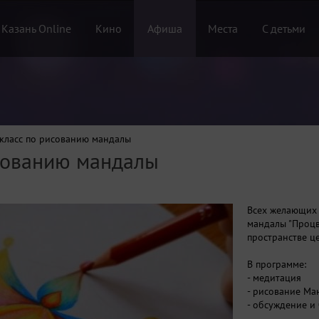
 Казань Online
Кино
Афиша
Места
С детьми
класс по рисованию мандалы
сованию мандалы
Всех желающих 
мандалы "Процв
пространстве ц
В программе:
- медитация
- рисование Ма
- обсуждение и