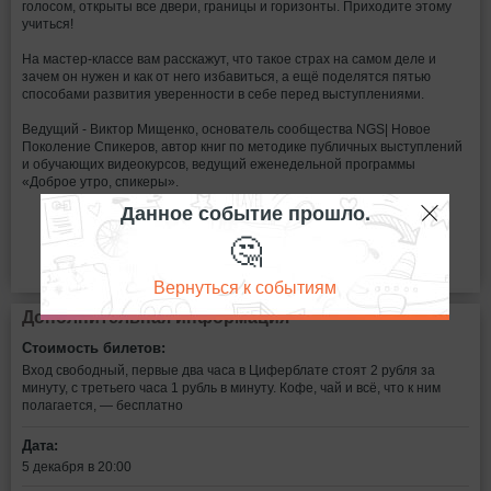
голосом, открыты все двери, границы и горизонты. Приходите этому
учиться!
На мастер-классе вам расскажут, что такое страх на самом деле и
зачем он нужен и как от него избавиться, а ещё поделятся пятью
способами развития уверенности в себе перед выступлениями.
Ведущий - Виктор Мищенко, основатель сообщества NGS| Новое
Поколение Спикеров, автор книг по методике публичных выступлений
и обучающих видеокурсов, ведущий еженедельной программы
«Доброе утро, спикеры».
Данное событие прошло.
🤔
Вернуться к событиям
Дополнительная информация
Стоимость билетов:
Вход свободный, первые два часа в Циферблате стоят 2 рубля за
минуту, с третьего часа 1 рубль в минуту. Кофе, чай и всё, что к ним
полагается, — бесплатно
Дата:
5 декабря в 20:00