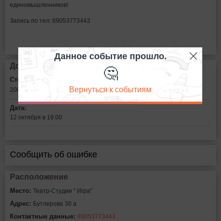
единомышленников!
Запись по тел: 89053773443
Данное событие прошло.
🤔
Дополнительная информация
Стоимость билетов:
Вернуться к событиям
200
рублей
Дата:
12 октября в 19:00
Сообщить об ошибке
Расположение
Место:
Театр-Студии " Игра"
Адрес:
Бутлерова 30 а
Контактные данные:
89053773443