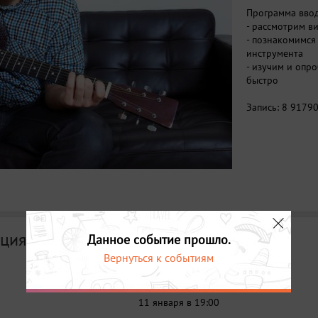
Программа ввод
- рассмотрим в
- познакомимся
инструмента
- изучим и опр
быстро
Запись:
8 9179
ция
Данное событие прошло.
Вернуться к событиям
Дата
11 января в 19:00