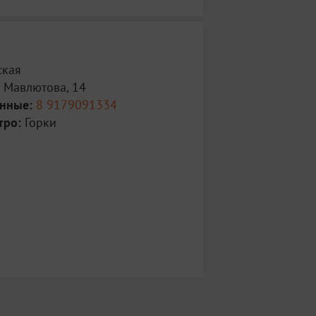
ская
 Мавлютова, 14
анные:
8 9179091334
тро:
Горки