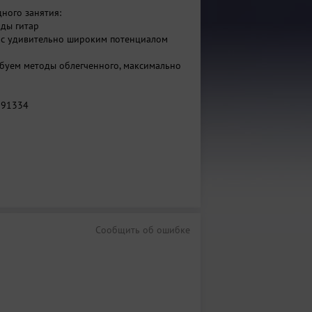
ного занятия:
иды гитар
 с удивительно широким потенциалом
обуем методы облегченного, максимально
091334
Сообщить об ошибке