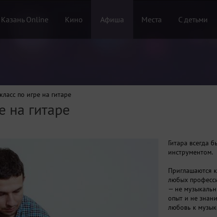
 Казань Online
Кино
Афиша
Места
С детьми
класс по игре на гитаре
е на гитаре
Гитара всегда 
инструментом.
Приглашаются к
любых професси
— не музыкальны
опыт и не знан
любовь к музык