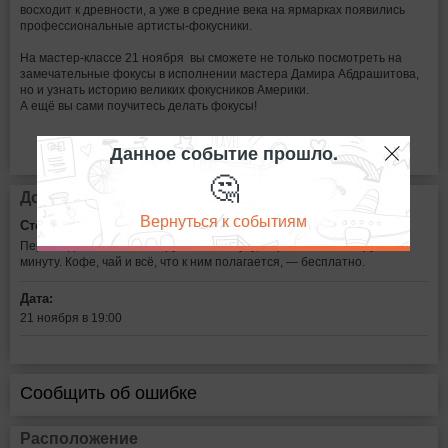
восходит к древности, а уже в средние века на ярмарках появились
профессиональные артисты-фокусники.
На мастер-классе 21 ноября вы сможете не только посмотреть на
замечательные фокусы в исполнении мастера Дамира Абдрашитова,
но и узнать историю великих фокусников Америки.
А ещё вы сами поучитесь делать фокусы!
Данное событие прошло.
🤔
Дополнительная информация
Вернуться к событиям
Стоимость билетов:
Первые два часа стоят 2 рубля за минуту, с третьего часа 1 рубль в
минуту. Кофе, чай и всё, что к ним полагается, — бесплатно.
Дата:
21 ноября в 19:00
Сообщить об ошибке
Расположение