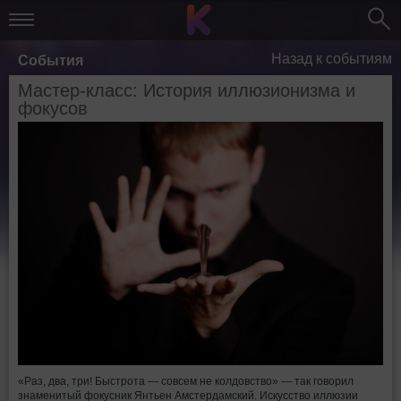
Назад к событиям
События
Мастер-класс: История иллюзионизма и
фокусов
«Раз, два, три! Быстрота — совсем не колдовство» — так говорил
знаменитый фокусник Янтьен Амстердамский. Искусство иллюзии