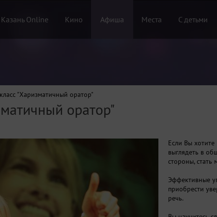
 Казань Online
Кино
Афиша
Места
С детьми
класс "Харизматичный оратор"
зматичный оратор"
Если Вы хотите 
выглядеть в об
стороны, стать
Эффективные у
приобрести уве
речь.
Вы научитесь с