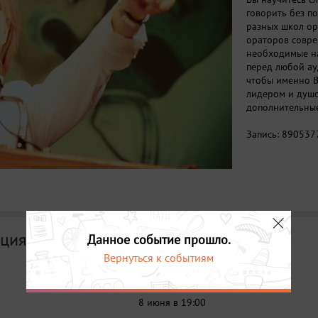
говорить без п
разных школ ор
ораторов совре
необходимые на
перед любой ау
чтобы именно В
лидером и душо
дополнительные
Запись:
890537
ция
Данное событие прошло.
Вернуться к событиям
Дата
8 июня в 19:00