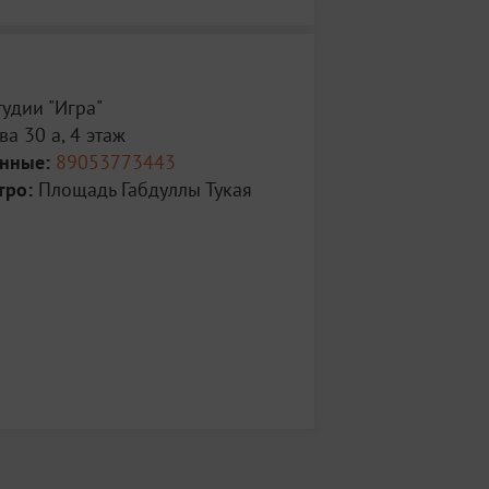
тудии "Игра"
а 30 а, 4 этаж
анные:
89053773443
тро:
Площадь Габдуллы Тукая