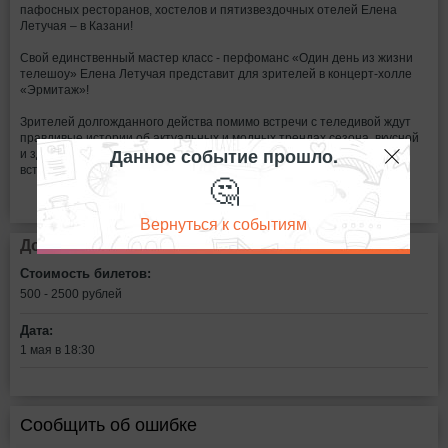
пафосных ресторанов, хостелов и пятизвездочных отелей Елена
Летучая – в Казани!
Свой единственный мастер класс - перфоманс «Один день из жизни
телешоу» Елена Летучая представит для зрителей в концерт-холле
«Эрмитаж»!
Зрителей долгожданного действа помимо встречи с теледивой ждут
правдивые истории об актуальных и модных трендах сезона, вкусной
Данное событие прошло.
и здоровой пище, отношениях с мужчинами. В своей эксклюзивной
встрече скандальная телезвезда поделится секретами успеха.
🤔
Вернуться к событиям
Дополнительная информация
Стоимость билетов:
500 - 2500
рублей
Дата:
1 мая в 18:30
Сообщить об ошибке