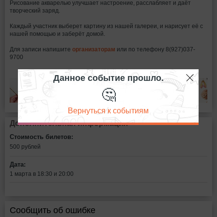
Рисование акварелью улучшает настроение, расслабляет и даёт
творческий заряд.
Каждый участник выберет картину из нашей галереи, и нарисует её с
нашей помощью и заберёт домой.
Для записи напишите
организаторам
или по телефону 8(927)037-
9700
Данное событие прошло.
🤔
Вернуться к событиям
Дополнительная информация
Стоимость билетов:
500
рублей
Дата:
1 марта в 18:30 и 20:00
Сообщить об ошибке