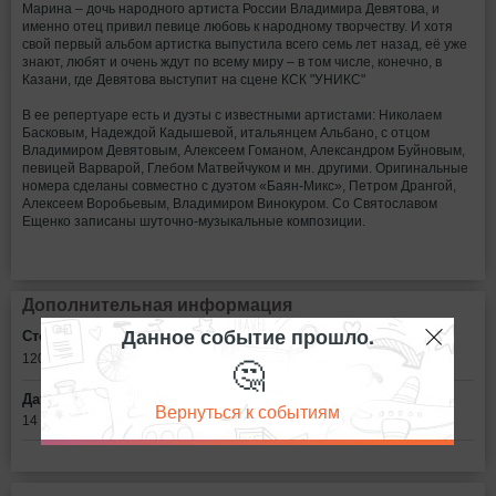
Марина – дочь народного артиста России Владимира Девятова, и
именно отец привил певице любовь к народному творчеству. И хотя
свой первый альбом артистка выпустила всего семь лет назад, её уже
знают, любят и очень ждут по всему миру – в том числе, конечно, в
Казани, где Девятова выступит на сцене КСК "УНИКС"
В ее репертуаре есть и дуэты с известными артистами: Николаем
Басковым, Надеждой Кадышевой, итальянцем Альбано, с отцом
Владимиром Девятовым, Алексеем Гоманом, Александром Буйновым,
певицей Варварой, Глебом Матвейчуком и мн. другими. Оригинальные
номера сделаны совместно с дуэтом «Баян-Микс», Петром Дрангой,
Алексеем Воробьевым, Владимиром Винокуром. Со Святославом
Ещенко записаны шуточно-музыкальные композиции.
Дополнительная информация
Данное событие прошло.
Стоимость билетов:
🤔
1200 - 2600
рублей
Дата:
Вернуться к событиям
14 октября в 19:00