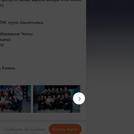
Н.
 ТМС групп, Альметьевск
У
 Набережные Челны
камск
ФУ
ь
у, Казань
 Казань
ЧИ КФУ, Набережные Челны
ания, Елабуга
Сообщить об ошибке
Купить билет