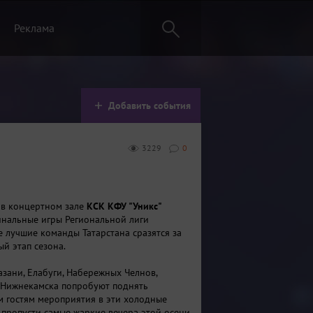
Реклама
Добавить события
3229
0
 в концертном зале
КСК КФУ "Уникс"
нальные игры Региональной лиги
де лучшие команды Татарстана сразятся за
ый этап сезона.
азани, Елабуги, Набережных Челнов,
 Нижнекамска попробуют поднять
м гостям мероприятия в эти холодные
 пропусти самые жаркие вечера этой осени