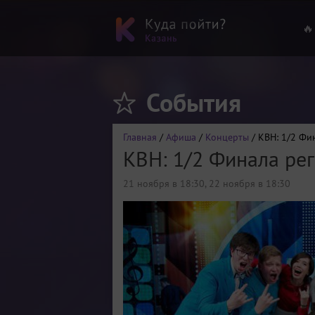
🔥
События
Главная
/
Афиша
/
Концерты
/ КВН: 1/2 Фи
КВН: 1/2 Финала рег
21 ноября в 18:30
,
22 ноября в 18:30