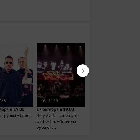
765
1130
236
ября в 19:00
17 октября в 19:00
Сегодня в 17:00
т группы «Танцы
Шоу Avatar Cinematic
Музыкальный опен-эйр
Orchestra: «Легенды
«Сайдашстан»
русского...