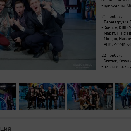
- приходи на КВ
21 ноября:
- Перезагрузка,
- Экипаж, КВВК
- Марат, НГПУ,
- Мощно, Нижне
- АНИ, ИФМК К
22 ноября:
- Эпатаж, Казан
- 32 августа, кф
- Голая правда,
- Уже можно, Н
- Система зажиг
ция