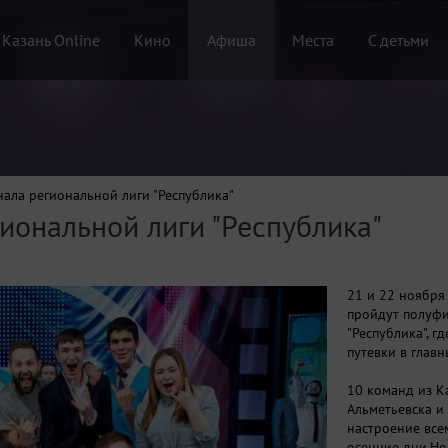
 Казань Online
Кино
Афиша
Места
С детьми
нала региональной лиги "Республика"
иональной лиги "Республика"
21 и 22 ноября
пройдут полуфи
"Республика", г
путевки в главн
10 команд из К
Альметьевска и
настроение все
осенние дни.Не