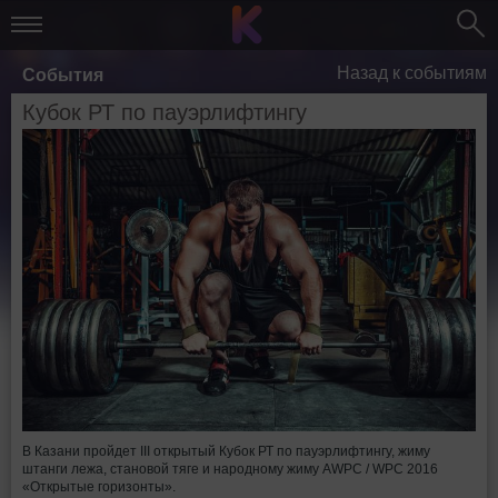
Назад к событиям
События
Кубок РТ по пауэрлифтингу
В Казани пройдет III открытый Кубок РТ по пауэрлифтингу, жиму
штанги лежа, становой тяге и народному жиму AWPC / WPC 2016
«Открытые горизонты».