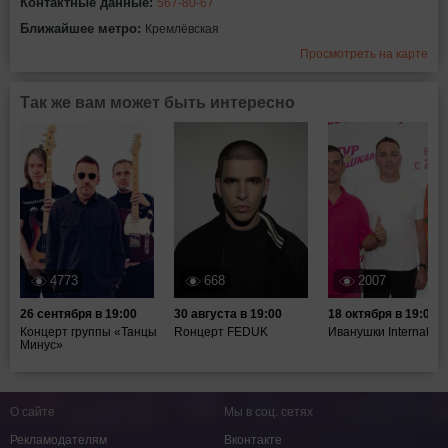
Контактные данные:
567-80-67
Ближайшее метро:
Кремлёвская
Просмотреть на карте
Так же вам может быть интересно
4773
668
2007
26 сентября в 19:00
30 августа в 19:00
18 октября в 19:00
Концерт группы «Танцы
Rонцерт FEDUK
Иванушки Internation
Минус»
О сайте
Мы в соц. сетях
Рекламодателям
Вконтакте