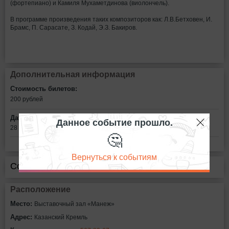
(фортепиано) и Камиля Мухаметдинова (виолончель).
В программе произведения таких композиторов как: Л.В.Бетховен, И.
Брамс, П. Сарасате, З. Кодай, Э.З. Бакиров.
Дополнительная информация
Стоимость билетов:
200
рублей
Дата:
Данное событие прошло.
28 октября в 17:00
🤔
Вернуться к событиям
Сообщить об ошибке
Расположение
Место:
Выставочный зал «Манеж»
Адрес:
Казанский Кремль