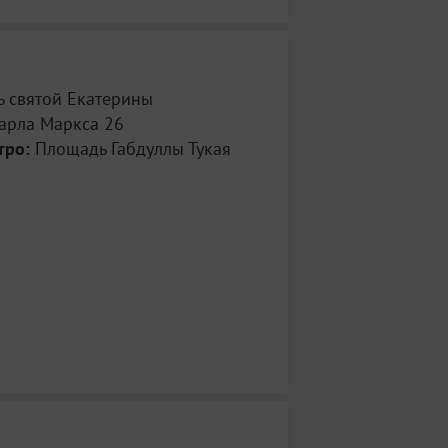
ь святой Екатерины
арла Маркса 26
тро:
Площадь Габдуллы Тукая