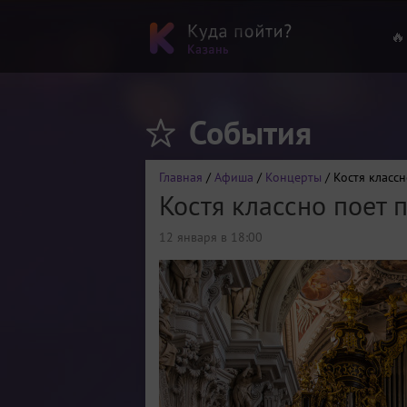
🔥
События
Главная
/
Афиша
/
Концерты
/ Костя класс
Костя классно поет 
12 января в 18:00