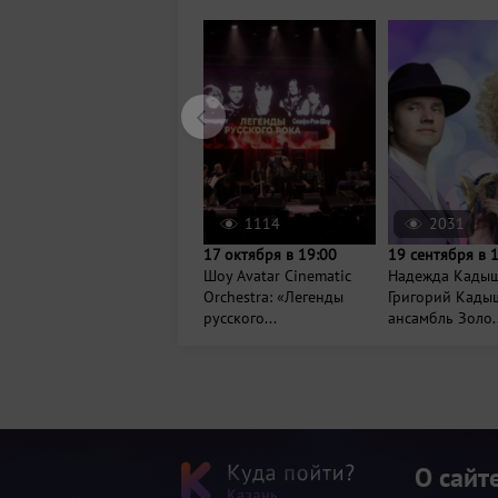
1114
2031
17 октября в 19:00
19 сентября в 
Шоу Avatar Cinematic
Надежда Кадыш
Orchestra: «Легенды
Григорий Кады
русского...
ансамбль Золо..
О сайт