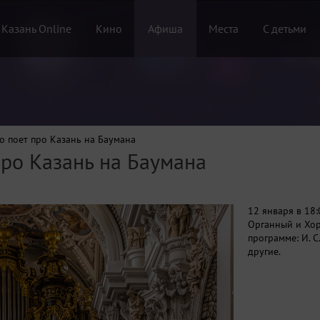
 Казань Online
Кино
Афиша
Места
С детьми
но поет про Казань на Баумана
про Казань на Баумана
12 января в 18
Органный и Хор
программе: И. С
другие.