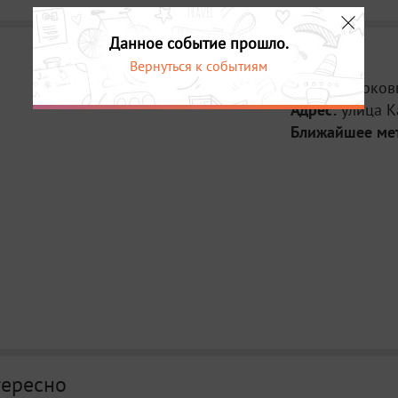
Данное событие прошло.
Вернуться к событиям
Место:
Церков
Адрес:
улица К
Ближайшее ме
тересно