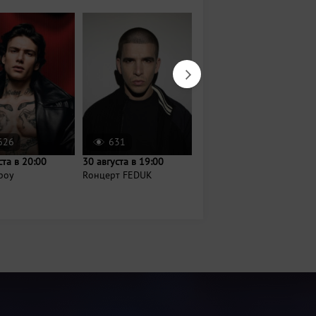
626
631
1960
ста в 20:00
30 августа в 19:00
18 октября в 19:00
boy
Rонцерт FEDUK
Иванушки International