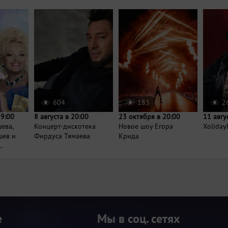
604
183
2
19:00
8 августа в 20:00
23 октября в 20:00
11 авгу
ева,
Концерт-дискотека
Новое шоу Егора
Xoliday
шев и
Фирдуса Тямаева
Крида
.
е
Мы в соц. сетях