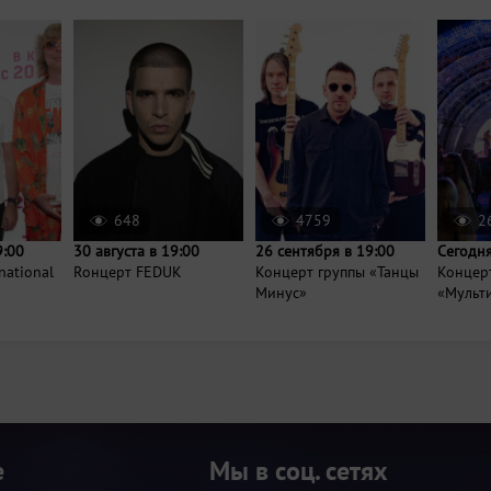
648
4759
2
9:00
30 августа в 19:00
26 сентября в 19:00
Сегодня
national
Rонцерт FEDUK
Концерт группы «Танцы
Концер
Минус»
«Мульт
е
Мы в соц. сетях