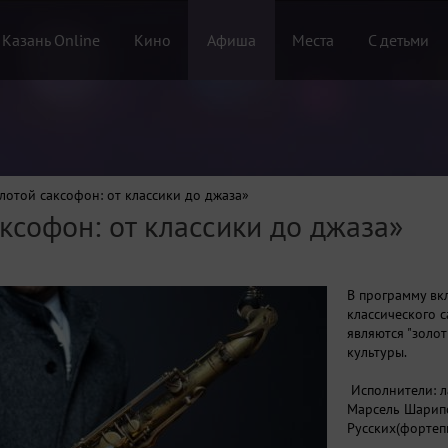
 Казань Online
Кино
Афиша
Места
С детьми
лотой саксофон: от классики до джаза»
ксофон: от классики до джаза»
В программу вк
классического 
являются "золо
культуры.
Исполнители: 
Марсель Шарипо
Русских(фортеп