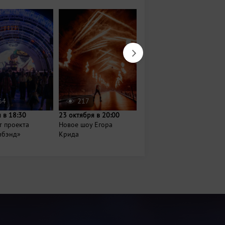
64
217
874
 в 18:30
23 октября в 20:00
14 августа в 18:00
т проекта
Новое шоу Егора
Вечер джаза и шахмат
ибэнд»
Крида