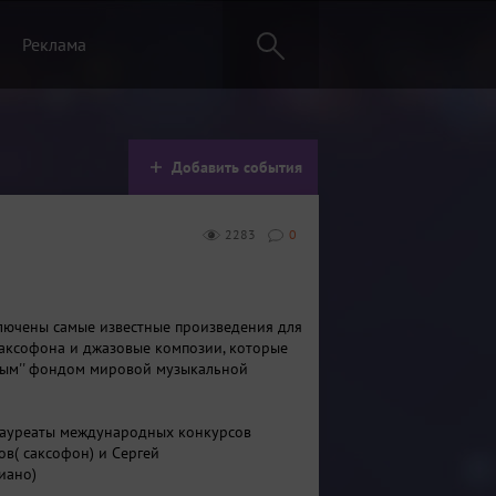
Реклама
Добавить события
2283
0
лючены самые известные произведения для
саксофона и джазовые композии, которые
тым'' фондом мировой музыкальной
лауреаты международных конкурсов
в( саксофон) и Сергей
иано)