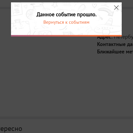
Данное событие прошло.
Вернуться к событиям
Место:
Адрес:
Петербу
Контактные д
Ближайшее ме
тересно