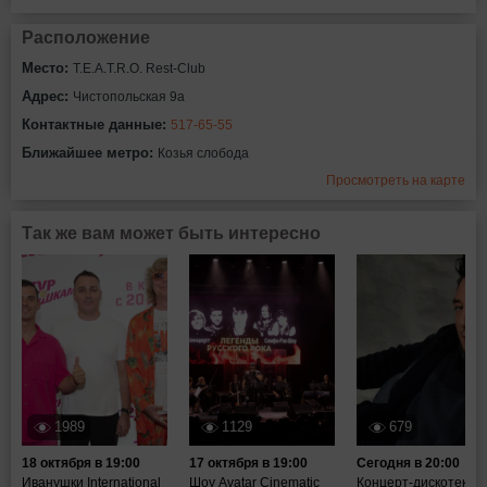
Расположение
Место:
T.E.A.T.R.O. Rest-Club
Адрес:
Чистопольская 9а
Контактные данные:
517-65-55
Ближайшее метро:
Козья слобода
Просмотреть на карте
Так же вам может быть интересно
1989
1129
679
18 октября в 19:00
17 октября в 19:00
Сегодня в 20:00
Иванушки International
Шоу Avatar Cinematic
Концерт-дискотека