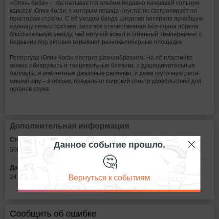
«Огонь-баба» – так называется альбом недавно начавшей сольную
карьеру Юлии Коган, с которым певица неустанно гастролирует по
просторам страны. С её уходом банда Шнурова потеряла ярчайшую
единицу своего состава, зато вся отечественная поп-сцена обрела
блистательную звезду, чей могучий вокал и огненный темперамент с
недавних пор активно взрывают разнокалиберные площадки.
Репертуар Юлии Коган пестрит разнообразием. На её пластинке
можно обнаружить и танцевальные боевики, и душещипательные
баллады, и элегантные джазовые распевки, и даже шуточную регги-
миниатюру – в общем, предельно широкий спектр удовольствий для
органов слуха.
Дополнительная информация
Стоимость билетов:
Данное событие прошло.
500
рублей
🤔
Дата:
Вернуться к событиям
24 сентября в 22:00
Сообщить об ошибке