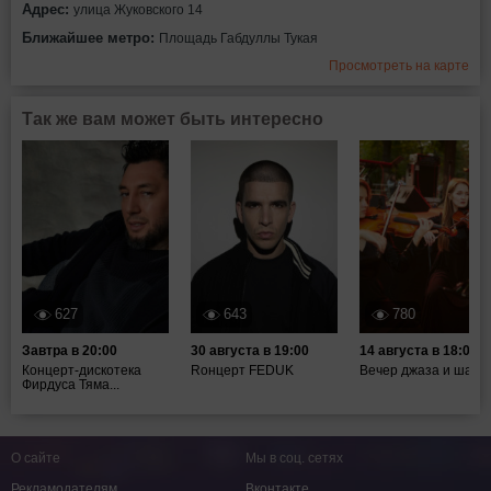
Адрес:
улица Жуковского 14
Ближайшее метро:
Площадь Габдуллы Тукая
Просмотреть на карте
Так же вам может быть интересно
627
643
780
Завтра в 20:00
30 августа в 19:00
14 августа в 18:00
Концерт-дискотека
Rонцерт FEDUK
Вечер джаза и шахм
Фирдуса Тяма...
О сайте
Мы в соц. сетях
Рекламодателям
Вконтакте