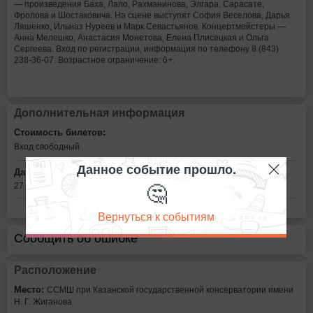
— произведения Баха, Лало, Рахманинова, Элгара, Сарасате,
Фролова и Шостаковича. На сцене выступят София Веселова, Дарья
Ляшенко, Ильназ Нуреев и Марк Севастьянов. Концертмейстеры —
Анна Мелешко, Анастасия Монетова, Елена Плисецкая и Ольга
Сергеева. Вход по регистрации, информация по телефону 8 (843)
238‑36‑07. Возрастное ограничение: 6+.
Дополнительная информация
Стоимость билетов:
Вход свободный
Данное событие прошло.
Дата:
🤔
27 мая в 18:00
Вернуться к событиям
Сообщить об ошибке
Расположение
Место:
ССМШ при Казанской государственной консерватории имени
Н. Г. Жиганова