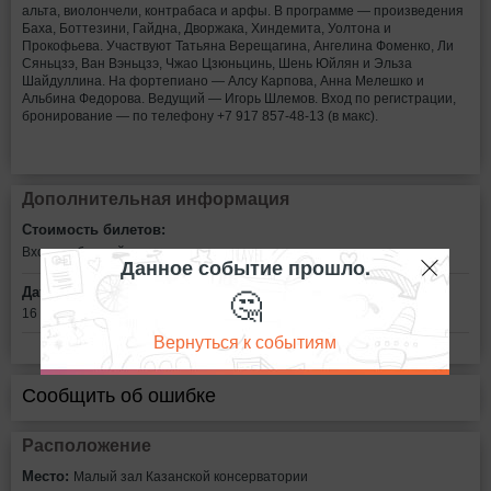
альта, виолончели, контрабаса и арфы. В программе — произведения
Баха, Боттезини, Гайдна, Дворжака, Хиндемита, Уолтона и
Прокофьева. Участвуют Татьяна Верещагина, Ангелина Фоменко, Ли
Сяньцзэ, Ван Вэньцзэ, Чжао Цзюньцинь, Шень Юйлян и Эльза
Шайдуллина. На фортепиано — Алсу Карпова, Анна Мелешко и
Альбина Федорова. Ведущий — Игорь Шлемов. Вход по регистрации,
бронирование — по телефону +7 917 857‑48‑13 (в макс).
Дополнительная информация
Стоимость билетов:
Вход свободный
Данное событие прошло.
🤔
Дата:
16 мая в 18:30
Вернуться к событиям
Сообщить об ошибке
Расположение
Место:
Малый зал Казанской консерватории