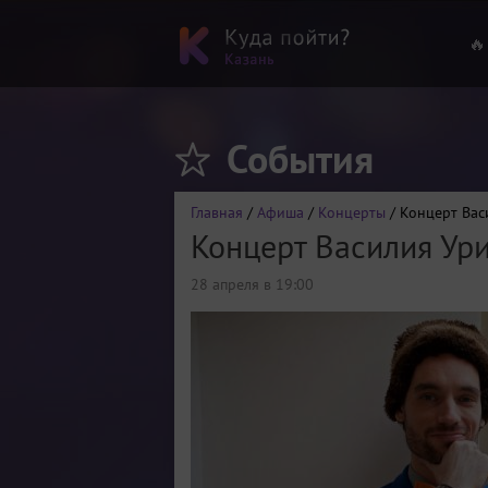
🔥
События
Главная
/
Афиша
/
Концерты
/ Концерт Вас
Концерт Василия Ур
28 апреля в 19:00