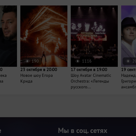
190
1116
2
00
23 октября в 20:00
17 октября в 19:00
19 сент
тека
Новое шоу Егора
Шоу Avatar Cinematic
Надежд
ва
Крида
Orchestra: «Легенды
Григор
русского...
ансамбл
е
Мы в соц. сетях