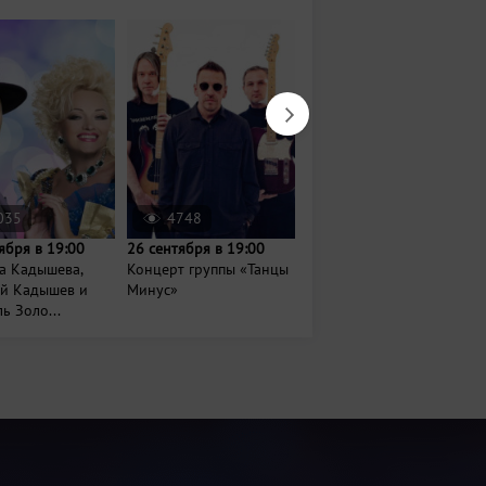
035
4748
45
ября в 19:00
26 сентября в 19:00
Завтра в 18:30
а Кадышева,
Концерт группы «Танцы
Концерт проекта
ий Кадышев и
Минус»
«Мультибэнд»
ь Золо...