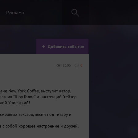
Реклама
Добавить события
2105
0
цене New York Coffee, выступит автор,
астник "Шоу Голос" и настоящий "гейзер
илий Уриевский!
смешных текстов, песни под гитару и
е с собой хорошее настроение и друзей,