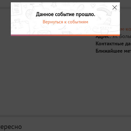
Данное событие прошло.
Вернуться к событиям
Место:
Тайм-ко
Адрес:
Ул. Боль
Контактные д
Ближайшее ме
тересно