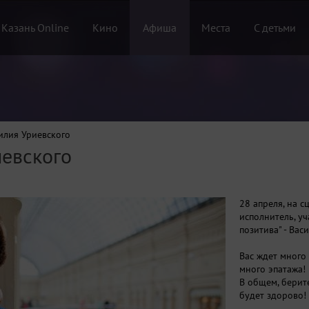
 Казань Online
Кино
Афиша
Места
С детьми
илия Уриевского
иевского
28 апреля, на с
исполнитель, уч
позитива" - Вас
Вас ждет много 
много эпатажа!
В общем, берит
будет здорово!