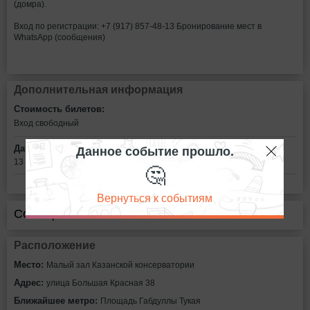
(домра).
Вход по регистрации: +7 (917) 857-48-13 Бронирование мест в
WhatsApp (сообщения)
Дополнительная информация
Стоимость билетов:
Вход свободный
Данное событие прошло.
Дата:
13 октября в 17:00
🤔
Вернуться к событиям
Сообщить об ошибке
Расположение
Место:
Малый зал Казанской консерватории
Адрес:
улица Большая Красная 38
Ближайшее метро:
Площадь Габдуллы Тукая