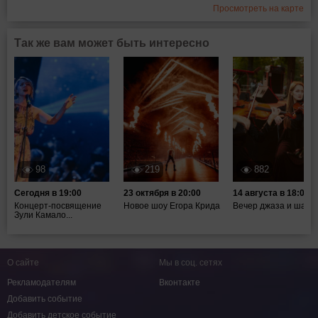
Просмотреть на карте
Так же вам может быть интересно
98
219
882
Сегодня в 19:00
23 октября в 20:00
14 августа в 18:00
Концерт-посвящение
Новое шоу Егора Крида
Вечер джаза и шахм
Зули Камало...
О сайте
Мы в соц. сетях
Рекламодателям
Вконтакте
Добавить событие
Добавить детское событие