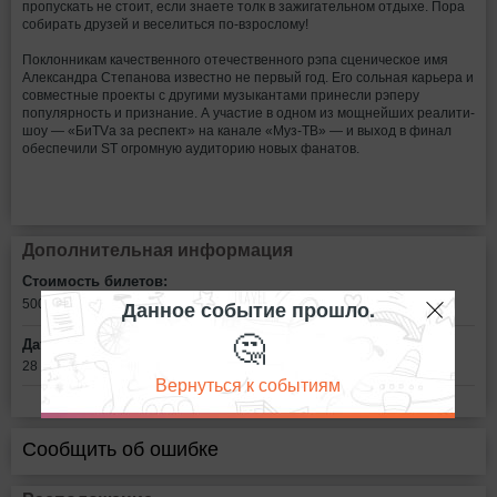
пропускать не стоит, если знаете толк в зажигательном отдыхе. Пора
собирать друзей и веселиться по-взрослому!
Поклонникам качественного отечественного рэпа сценическое имя
Александра Степанова известно не первый год. Его сольная карьера и
совместные проекты с другими музыкантами принесли рэперу
популярность и признание. А участие в одном из мощнейших реалити-
шоу — «БиTVа за респект» на канале «Муз-ТВ» — и выход в финал
обеспечили ST огромную аудиторию новых фанатов.
Дополнительная информация
Стоимость билетов:
Данное событие прошло.
500
рублей
🤔
Дата:
28 апреля в 22:00
Вернуться к событиям
Сообщить об ошибке