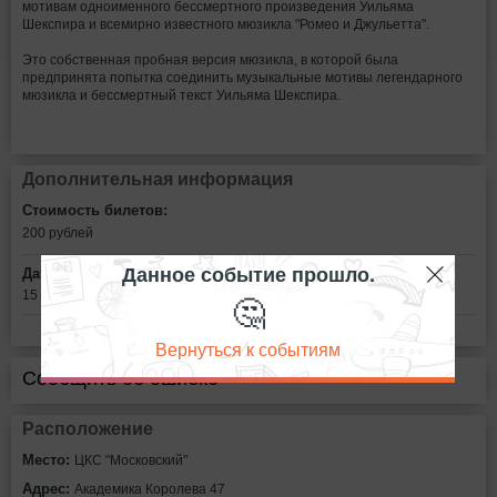
мотивам одноименного бессмертного произведения Уильяма
Шекспира и всемирно известного мюзикла "Ромео и Джульетта".
Это собственная пробная версия мюзикла, в которой была
предпринята попытка соединить музыкальные мотивы легендарного
мюзикла и бессмертный текст Уильяма Шекспира.
Дополнительная информация
Стоимость билетов:
200
рублей
Данное событие прошло.
Дата:
🤔
15 октября в 18:00
Вернуться к событиям
Сообщить об ошибке
Расположение
Место:
ЦКС "Московский"
Адрес:
Академика Королева 47