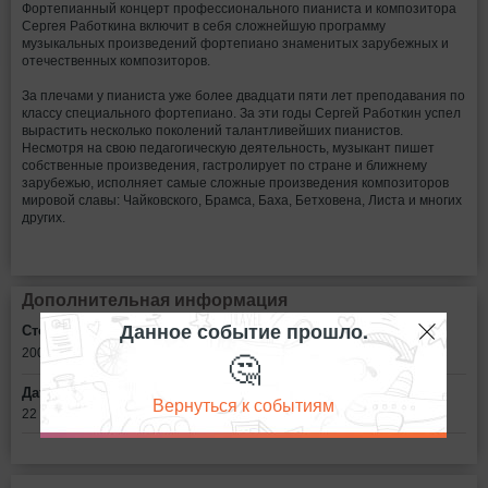
Фортепианный концерт профессионального пианиста и композитора
Сергея Работкина включит в себя сложнейшую программу
музыкальных произведений фортепиано знаменитых зарубежных и
отечественных композиторов.
За плечами у пианиста уже более двадцати пяти лет преподавания по
классу специального фортепиано. За эти годы Сергей Работкин успел
вырастить несколько поколений талантливейших пианистов.
Несмотря на свою педагогическую деятельность, музыкант пишет
собственные произведения, гастролирует по стране и ближнему
зарубежью, исполняет самые сложные произведения композиторов
мировой славы: Чайковского, Брамса, Баха, Бетховена, Листа и многих
других.
Дополнительная информация
Данное событие прошло.
Стоимость билетов:
🤔
200 - 500
рублей
Дата:
Вернуться к событиям
22 марта в 18:30