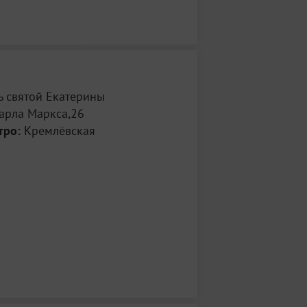
ь святой Екатерины
арла Маркса,26
тро:
Кремлёвская