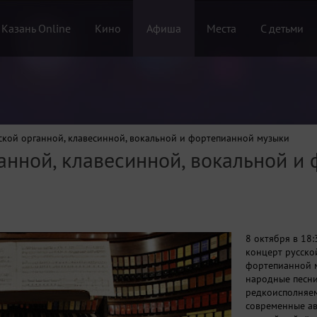
 Казань Online
Кино
Афиша
Места
С детьми
ской органной, клавесинной, вокальной и фортепианной музыки
анной, клавесинной, вокальной и
8 октября в 18:
концерт русско
фортепианной м
народные песни
редкоисполняем
современные ав