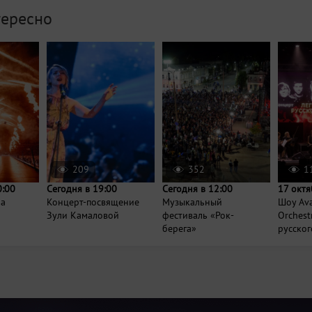
тересно
209
352
1
0:00
Сегодня в 19:00
Сегодня в 12:00
17 октя
ра
Концерт-посвящение
Музыкальный
Шоу Ava
Зули Камаловой
фестиваль «Рок-
Orchest
берега»
русского