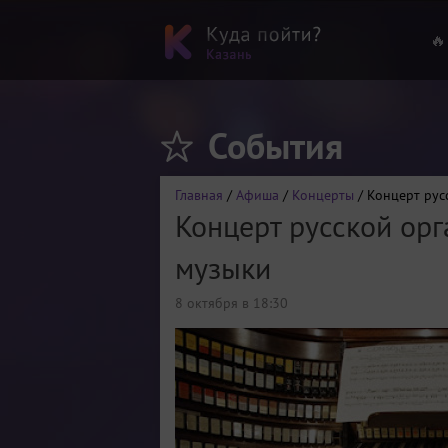
🔥
События
Главная
/
Афиша
/
Концерты
/ Концерт рус
Концерт русской орг
музыки
8 октября в 18:30