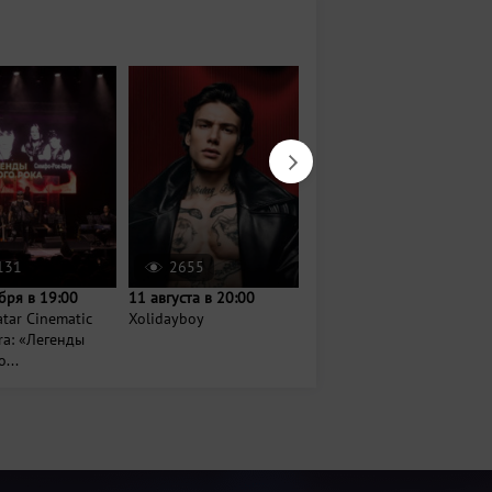
131
2655
4766
бря в 19:00
11 августа в 20:00
26 сентября в 19:00
tar Cinematic
Xolidayboy
Концерт группы «Танцы
ra: «Легенды
Минус»
...