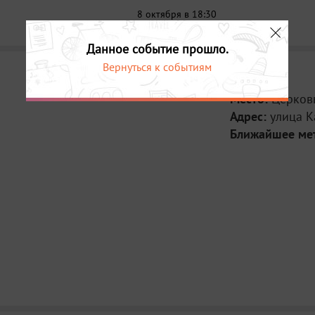
8 октября в 18:30
Данное событие прошло.
Вернуться к событиям
Место:
Церков
Адрес:
улица К
Ближайшее ме