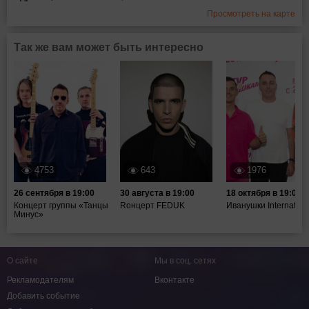
Просмотреть на карте
Так же вам может быть интересно
4753
643
1976
26 сентября в 19:00
30 августа в 19:00
18 октября в 19:00
Концерт группы «Танцы
Rонцерт FEDUK
Иванушки Internation
Минус»
О сайте
Мы в соц. сетях
Рекламодателям
Вконтакте
Добавить событие