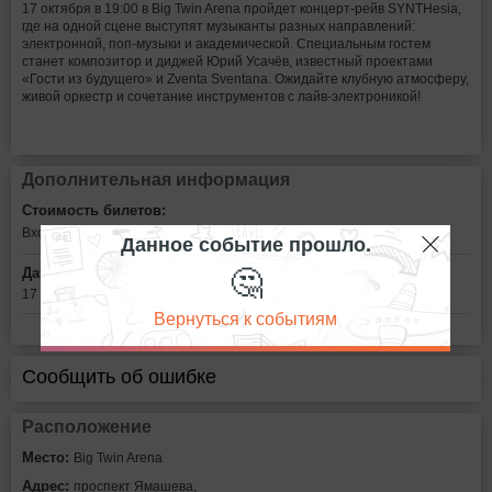
17 октября в 19:00 в Big Twin Arena пройдет концерт-рейв SYNTHesia,
где на одной сцене выступят музыканты разных направлений:
электронной, поп-музыки и академической. Специальным гостем
станет композитор и диджей Юрий Усачёв, известный проектами
«Гости из будущего» и Zventa Sventana. Ожидайте клубную атмосферу,
живой оркестр и сочетание инструментов с лайв-электроникой!
Дополнительная информация
Стоимость билетов:
Вход свободный
Данное событие прошло.
🤔
Дата:
17 октября в 19:00
Вернуться к событиям
Сообщить об ошибке
Расположение
Место:
Big Twin Arena
Адрес:
проспект Ямашева,