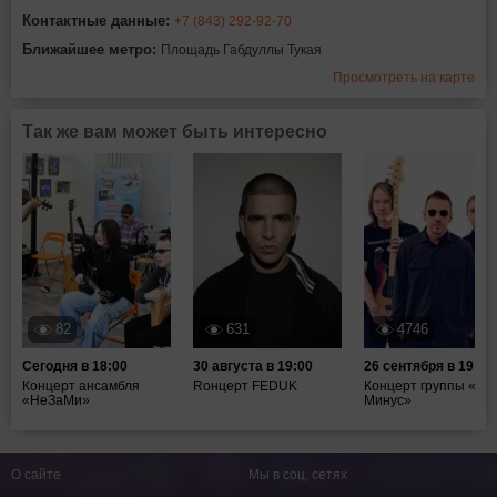
Контактные данные:
+7 (843) 292-92-70
Ближайшее метро:
Площадь Габдуллы Тукая
Просмотреть на карте
Так же вам может быть интересно
82
631
4746
Сегодня в 18:00
30 августа в 19:00
26 сентября в 19:00
Концерт ансамбля
Rонцерт FEDUK
Концерт группы «Та
«НеЗаМи»
Минус»
О сайте
Мы в соц. сетях