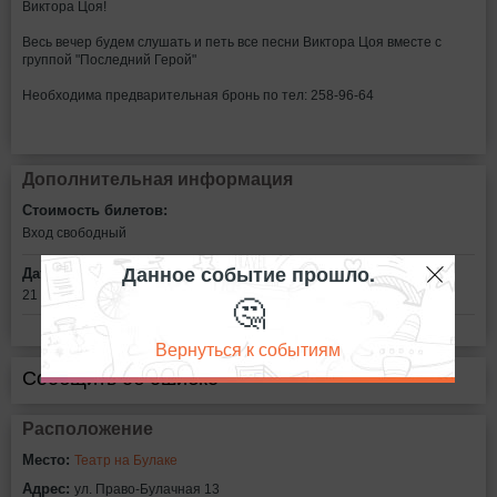
Виктора Цоя!
Весь вечер будем слушать и петь все песни Виктора Цоя вместе с
группой "Последний Герой"
Необходима предварительная бронь по тел: 258-96-64
Дополнительная информация
Стоимость билетов:
Вход свободный
Данное событие прошло.
Дата:
🤔
21 июня в 21:00
Вернуться к событиям
Сообщить об ошибке
Расположение
Место:
Театр на Булаке
Адрес:
ул. Право-Булачная 13