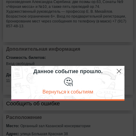
произведения Александра Скрябина: две поэмы ор.63, Сонаты №9
«Чёрная месса» и №10, а также пять прелюдий ор.74.
Художественный руководитель — профессор Е. В. Михайлов.
Возрастное ограничение 6+. Вход по предварительной регистрации,
бронирование мест через сообщения по телефону (в максе) +7 (917)
857-48-13.
Дополнительная информация
Стоимость билетов:
Вход свободный
Данное событие прошло.
Дата:
🤔
11 июня в 18:30
Вернуться к событиям
Сообщить об ошибке
Расположение
Место:
Органный зал Казанской консерватории
Адрес:
улица Большая Красная 38