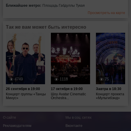
Ближайшее метро:
Площадь Габдуллы Тукая
Просмотреть на карте
Так же вам может быть интересно
4749
1118
75
26 сентября в 19:00
17 октября в 19:00
Завтра в 18:30
Концерт группы «Танцы
Шоу Avatar Cinematic
Концерт проекта
Минус»
Orchestra...
«Мультибэнд»
О сайте
Мы в соц. сетях
Рекламодателям
Вконтакте