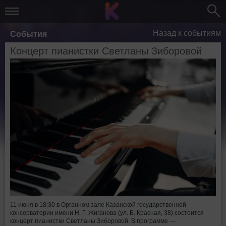
Назад к событиям
События
Концерт пианистки Светланы Зиборовой
11 июня в 18:30 в Органном зале Казанской государственной
консерватории имени Н. Г. Жиганова (ул. Б. Красная, 38) состоится
концерт пианистки Светланы Зиборовой. В программе —