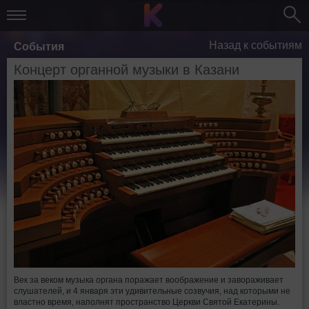
Назад к событиям
События
Концерт органной музыки в Казани
Век за веком музыка органа поражает воображение и завораживает
слушателей, и 4 января эти удивительные созвучия, над которыми не
властно время, наполнят пространство Церкви Святой Екатерины.