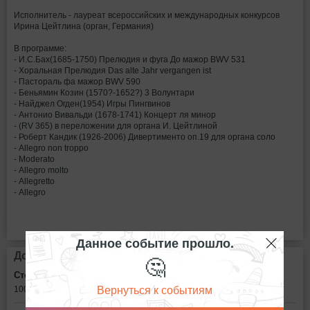
Исполнитель - лауреат всероссийских и международных конкурсов
Ирина Цейтлина (орган, Германия)
В программе:
- И.С.Бах(1685-1750) Прелюдия и фуга До мажор BWV 531
- Хоральная Прелюдия Das alte Jahr vergangen ist
- Пастораль фа мажор BWV 590
- Беньямин Козин (1570?-1652?) 3 Волунтари
- Найджел Огден(1954) Игры Пингвинов
- Антонио Вивальди (1678-1741) Концерт ля минор
- (RV 365) в переложении для органа И. Цейтлиной
- Роберт Кандик (1926-2006) Дивертименто оп.19 для органа соло
- Allegro non troppo
- Moderato
- Allegro molto
- Allegretto
- Allegro
Данное событие прошло.
Дополнительная информация
🤔
Стоимость билетов:
Вернуться к событиям
100
рублей