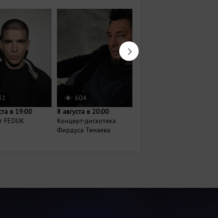
31
604
694
ста в 19:00
8 августа в 20:00
Завтра в 18:00
т FEDUK
Концерт-дискотека
Вечер джаза и шахмат
Фирдуса Тямаева