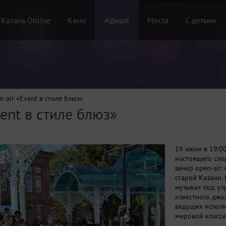
 Казань Online
Кино
Афиша
Места
С детьми
-air «Event в стиле блюз»
ent в стиле блюз»
19 июня в 19:0
настоящего сп
вечер open-air 
старой Казани.
музыка» под уп
известного джа
ведущих исполн
мировой класси