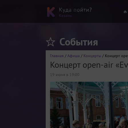
🔥
События
Главная
/
Афиша
/
Концерты
/ Концерт open
Концерт open-air «Ev
19 июня в 19:00