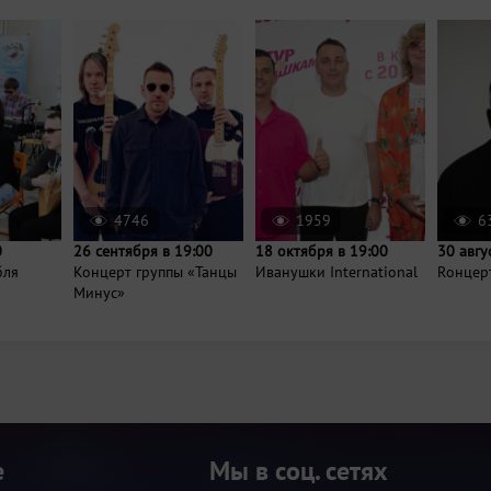
4746
1959
6
0
26 сентября в 19:00
18 октября в 19:00
30 авгу
бля
Концерт группы «Танцы
Иванушки International
Rонцер
Минус»
е
Мы в соц. сетях