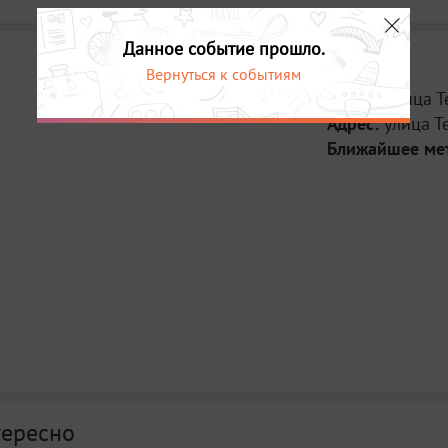
Данное событие прошло.
Вернуться к событиям
Место:
улица Т
Адрес:
улица Т
Ближайшее ме
тересно