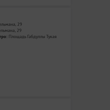
ельмана, 29
ельмана, 29
тро:
Площадь Габдуллы Тукая