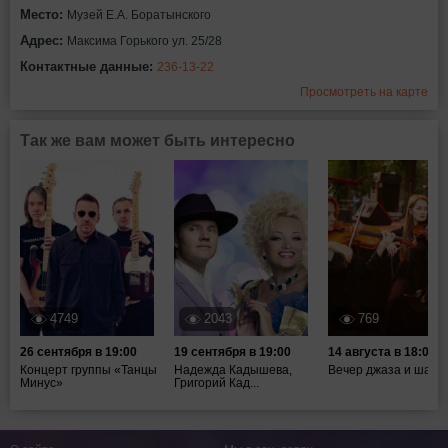
Место:
Музей Е.А. Боратынского
Адрес:
Максима Горького ул. 25/28
Контактные данные:
236-13-22
Просмотреть на карте
Так же вам может быть интересно
4749
2043
769
26 сентября в 19:00
19 сентября в 19:00
14 августа в 18:00
Концерт группы «Танцы
Надежда Кадышева,
Вечер джаза и шахм
Минус»
Григорий Кад...