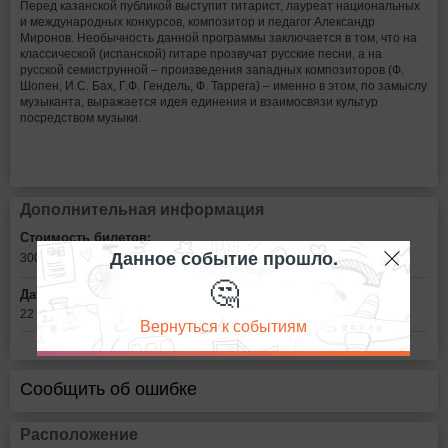
Перед казанской публикой выступит гитарист, лауреат национальных
и международных конкурсов, композитор и педагог Александр
Миронов. Необычность данной программы заключается в том, что на
классической (испанской) гитаре прозвучат русские песни, а на
русской семиструнной – произведения западных композиторов (Ф.
Шопен, И.С. Бах, Г.Ф. Гендель, Ф. Таррега) – именно в этом, по замыслу
музыканта, выражается идея единения и взаимосвязи культур
посредством музыки.
Дополнительная информация
Стоимость билетов:
Данное событие прошло.
300
рублей
🤔
Дата:
22 сентября в 19:00
Вернуться к событиям
Сообщить об ошибке
Расположение