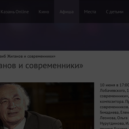
 Казань Online
Кино
Афиша
Места
С детьми
зиб Жиганов и современники»
анов и современники»
10 июня в 17:00
Лобачевского, 
современники»,
композитора. П
современников.
Гимадиева, Еле
Леонова, Ольга
Нурутдинова, И
примут Гузалия