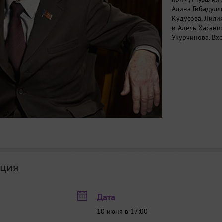
Алина Гибадулл
Кудусова, Лили
и Адель Хасанш
Укурчинова. Вх
ция
Дата
10 июня в 17:00