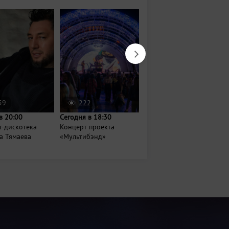
59
222
2644
в 20:00
Сегодня в 18:30
11 августа в 20:00
т-дискотека
Концерт проекта
Xolidayboy
а Тямаева
«Мультибэнд»