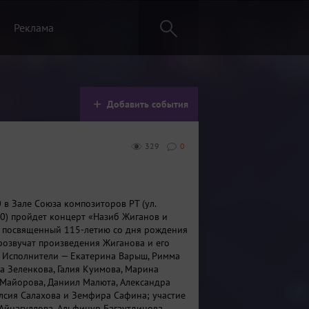
Реклама
Добавить события
329
0
 в Зале Союза композиторов РТ (ул.
10) пройдет концерт «Назиб Жиганов и
 посвященный 115‑летию со дня рождения
розвучат произведения Жиганова и его
 Исполнители — Екатерина Варыш, Римма
на Зеленкова, Галия Куимова, Марина
 Майорова, Даниил Малюта, Александра
лсия Салахова и Земфира Сафина; участие
 Айнагуллова, Альфинур Багаутдинова,