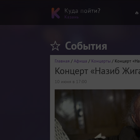
🔥
События
Главная
/
Афиша
/
Концерты
/ Концерт «На
Концерт «Назиб Жиг
10 июня в 17:00