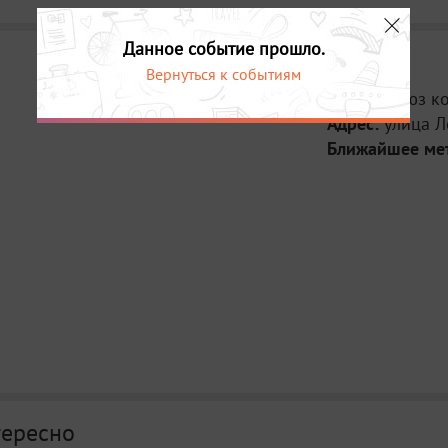
Данное событие прошло.
Вернуться к событиям
Место:
Союз к
Адрес:
улица Л
Ближайшее ме
тересно