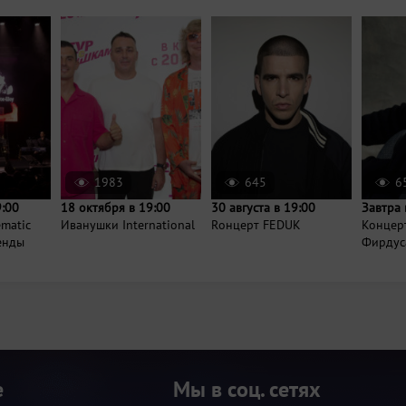
1983
645
6
9:00
18 октября в 19:00
30 августа в 19:00
Завтра 
ematic
Иванушки International
Rонцерт FEDUK
Концер
генды
Фирдус
е
Мы в соц. сетях