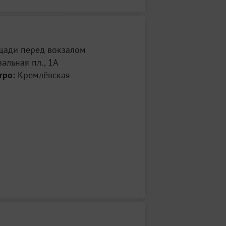
щади перед вокзалом
альная пл., 1A
тро:
Кремлёвская