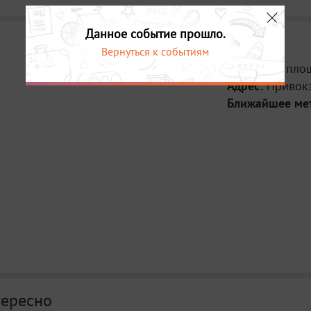
Данное событие прошло.
Вернуться к событиям
Место:
На пло
Адрес:
Привокз
Ближайшее ме
тересно