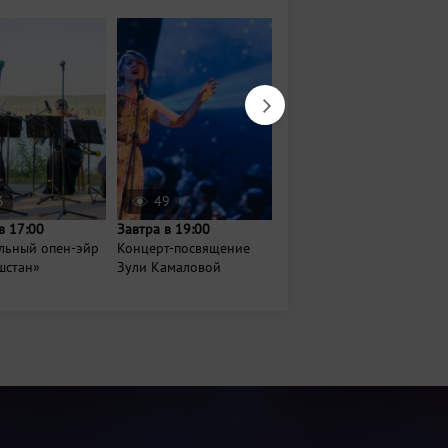
3
49
2641
в 17:00
Завтра в 19:00
11 августа в 20:00
льный опен-эйр
Концерт-посвящение
Xolidayboy
шстан»
Зули Камаловой