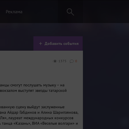
Реклама
Добавить события
1375
0
занцы смогут послушать музыку – на
вокзалом выступят звезды татарской
ованную сцену выйдут заслуженные
тана Айдар Габдинов и Алина Шарипзянова,
-Ля», лауреат международных конкурсов
ь танца «Казань», ВИА «Веселые волгари» и