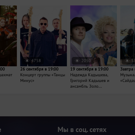
4758
2050
5
:00
26 сентября в 19:00
19 сентября в 19:00
Завтра 
шахмат
Концерт группы «Танцы
Надежда Кадышева,
Музыка
Минус»
Григорий Кадышев и
«Сайда
ансамбль Золо...
е
Мы в соц. сетях