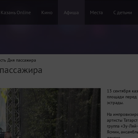
 Казань Online
Кино
Афиша
Места
С детьми
есть Дня пассажира
 пассажира
13 сентября ка
площади перед 
эстрады.
На импровизир
артисты Татарс
группа «Зу-Ляй
Ясмин, ансамбл
другие.