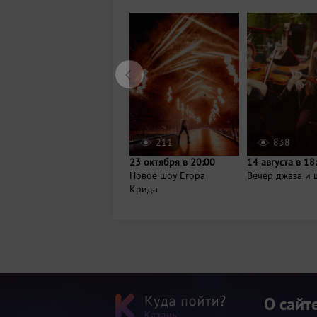
211
838
23 октября в 20:00
14 августа в 18
Новое шоу Егора
Вечер джаза и 
Крида
О сайт