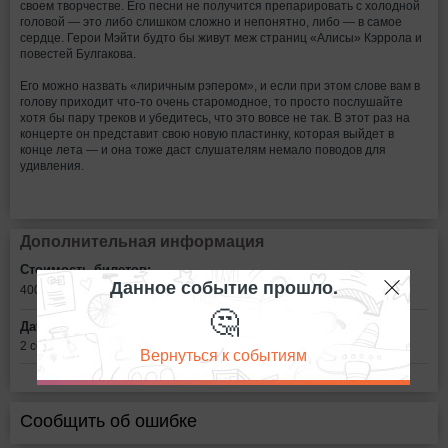
своем творчестве. Его песни не получится препарировать с холодной
головой — это либо слишком сложно и непонятно, либо — в самое
сердце. Герои Мэйти будто бы живут меж страниц «Алисы» Кэррола и
повестей Булгакова.
Его можно назвать «лиричным рэпером», и если при этом слове вам в
голову приходит что-то очень старомодное, то просто послушайте
хотя бы пару треков и убедитесь, что это вовсе не так. В этот раз на
концерте он представит свою новую пластинку, которая выйдет в
конце лета — и она тоже даст слушателям немало поводов для
удивления.
Дополнительная информация
Стоимость билетов:
Данное событие прошло.
400
рублей
🤔
Дата:
2 сентября в 20:00
Вернуться к событиям
Сообщить об ошибке