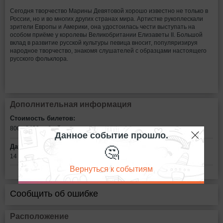
Сегодня творчество Марины Девятовой хорошо известно не только в
России, но и во многих других странах мира. Артистке рукоплескали
зрители Европы и Америки, она удостоилась чести выступать на
особом приёме у королевы Великобритании Елизаветы II. Большой
вклад в развитие русской культуры певица вносит, популяризируя
народное творчество, знакомя слушателей с образцами настоящего
русского фольклора.
Дополнительная информация
Стоимость билетов:
800 - 2400
рублей
Данное событие прошло.
🤔
Дата:
14 февраля в 18:30
Вернуться к событиям
Сообщить об ошибке
Расположение