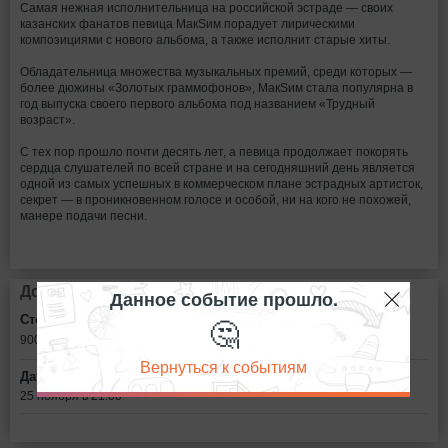
Самая нежная исполнительница на российской эстраде — своих
казанских фанатов певица МакSим порадует лирическими
композициями с нового альбома, а также исполнит старые хиты.
Обладательница множества музыкальных премий, среди которых —
более дюжины «Золотых граммофонов», МакSим стала популярна в
год выпуска своего первого альбома под названием «Трудный
возраст».
С тех пор прошло почти десять лет, а певица продолжает покорять
сердца слушателей по всей стране и на сегодняшний день является
одной из самых успешных в коммерческом плане эстрадных артисток,
секрет — в проникновенном голосе и особой, ни на кого не похожей,
манере подачи песни.
Дополнительная информация
Данное событие прошло.
🤔
Стоимость билетов:
900
рублей
Вернуться к событиям
Дата:
25 ноября в 21:00