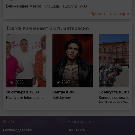
Ближайшее метро:
Площадь Габдуллы Тукая
Просмотреть на карте
Так же вам может быть интересно
2023
2695
31
18 октября в 19:00
Завтра в 20:00
12 августа в 18:30
Иванушки International
Xolidayboy
Концерт оркестра
Центра соврем...
О сайте
Мы в соц. сетях
Рекламодателям
Вконтакте