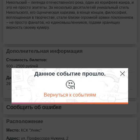
Никольский – легенда отечественного рока, один из корифеев жанра, и
это не просто эпитеты. За несколько десятилетий уникальный стиль
Никольского, его сценическая харизма, в конце концов, философия,
воплощенная в творчестве, стали близки огромной армии поклонников
– не просто фанатов, но единомышленников, годами хранящих
верность своему кумиру.
Дополнительная информация
Стоимость билетов:
900 - 2500
рублей
Данное событие прошло.
Дата:
🤔
29 ноября в 19:00
Вернуться к событиям
Сообщить об ошибке
Расположение
Место:
КСК "Уникс"
Адрес:
ул. Профессора Нужина, 2