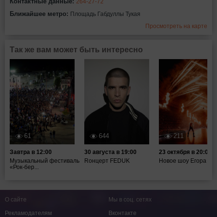
Контактные данные:
264-27-72
Ближайшее метро:
Площадь Габдуллы Тукая
Просмотреть на карте
Так же вам может быть интересно
61
644
211
Завтра в 12:00
30 августа в 19:00
23 октября в 20:00
Музыкальный фестиваль
Rонцерт FEDUK
Новое шоу Егора Кр
«Рок-бер...
О сайте
Мы в соц. сетях
Рекламодателям
Вконтакте