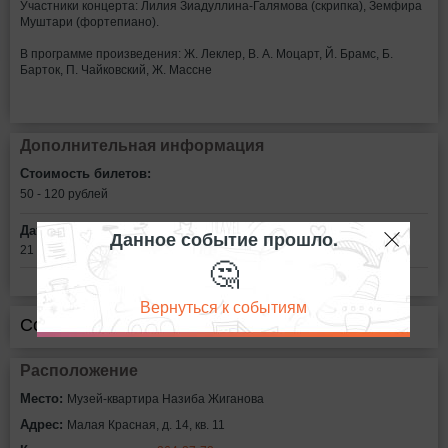
Участники концерта: Лилия Зиадуллина-Галямова (скрипка), Земфира
Муштари (фортепиано).
В программе произведения: Ж. Леклер, В. А. Моцарт, Й. Брамс, Б.
Барток, П. Чайковский, Ж. Массне
Дополнительная информация
Стоимость билетов:
50 - 120
рублей
Дата:
Данное событие прошло.
21 декабря в 15:00
🤔
Вернуться к событиям
Сообщить об ошибке
Расположение
Место:
Музей-квартира Назиба Жиганова
Адрес:
Малая Красная, д. 14, кв. 11