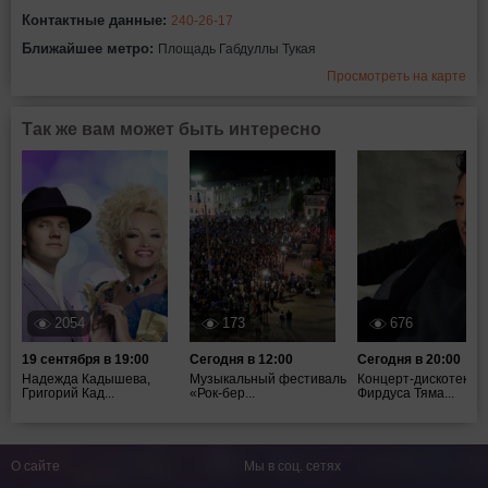
Контактные данные:
240-26-17
Ближайшее метро:
Площадь Габдуллы Тукая
Просмотреть на карте
Так же вам может быть интересно
2054
173
676
19 сентября в 19:00
Сегодня в 12:00
Сегодня в 20:00
Надежда Кадышева,
Музыкальный фестиваль
Концерт-дискотека
Григорий Кад...
«Рок-бер...
Фирдуса Тяма...
О сайте
Мы в соц. сетях