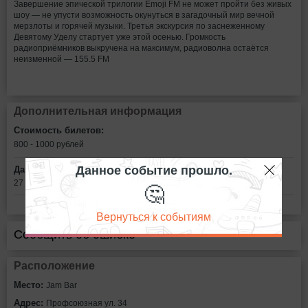
Завершение эпической трилогии Emoji FM не может пройти без живых
шоу — не упусти возможность окунуться в загадочный мир вечной
мерзлоты и горячей музыки. Третья экскурсия по заснеженному
Девятому Уделу стартует уже этой осенью. Громкость
радиоприёмников выкручена на максимум, радиоволна остаётся
неизменной — 155.5 FM
Дополнительная информация
Стоимость билетов:
800 - 1000
рублей
Данное событие прошло.
Дата:
🤔
27 октября в 18:00
Вернуться к событиям
Сообщить об ошибке
Расположение
Место:
Jam Bar
Адрес:
Профсоюзная ул. 34