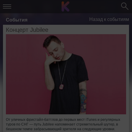
Назад к событиям
События
Концерт Jubilee
От уличных фристайл-баттлов до первых мест iTunes и регулярных
туров по СНГ — путь Jubilee напоминает стремительный шутер, в
бешеном темпе забрасывающий зрителя на следующие уровни.