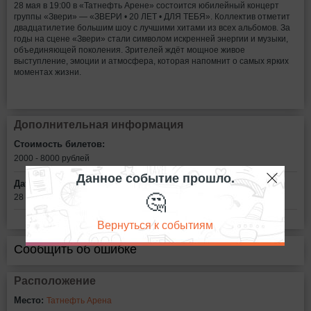
28 мая в 19:00 в «Татнефть Арене» состоится юбилейный концерт
группы «Звери» — «ЗВЕРИ • 20 ЛЕТ • ДЛЯ ТЕБЯ». Коллектив отметит
двадцатилетие большим шоу с лучшими хитами из всех альбомов. За
годы на сцене «Звери» стали символом искренней энергии и музыки,
объединяющей поколения. Зрителей ждёт мощное живое
выступление, эмоции и атмосфера, которая напомнит о самых ярких
моментах жизни.
Дополнительная информация
Стоимость билетов:
2000 - 8000
рублей
Данное событие прошло.
Дата:
🤔
28 мая в 19:00
Вернуться к событиям
Сообщить об ошибке
Расположение
Место:
Татнефть Арена