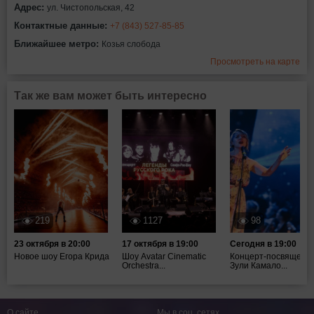
Адрес:
ул. Чистопольская, 42
Контактные данные:
+7 (843) 527-85-85
Ближайшее метро:
Козья слобода
Просмотреть на карте
Так же вам может быть интересно
219
1127
98
23 октября в 20:00
17 октября в 19:00
Сегодня в 19:00
Новое шоу Егора Крида
Шоу Avatar Cinematic
Концерт-посвящени
Orchestra...
Зули Камало...
О сайте
Мы в соц. сетях