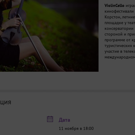
ViolinCello
играл
кинофестивали и
Корстон, летние
площадке у теа
консерватории 
стороной и при
программе от к
туристических 
участие в теле
международном к
ция
Дата
11 ноября в 18:00