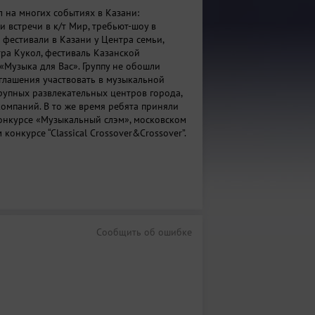
 на многих событиях в Казани:
 встречи в к/т Мир, требьют-шоу в
 фестивали в Казани у Центра семьи,
тра Кукол, фестиваль Казанской
«Музыка для Вас». Группу не обошли
глашения участвовать в музыкальной
рупных развлекательных центров города,
компаний. В то же время ребята приняли
конкурсе «Музыкальный слэм», московском
онкурсе “Сlassical Crossover&Crossover”.
Сообщить об ошибке