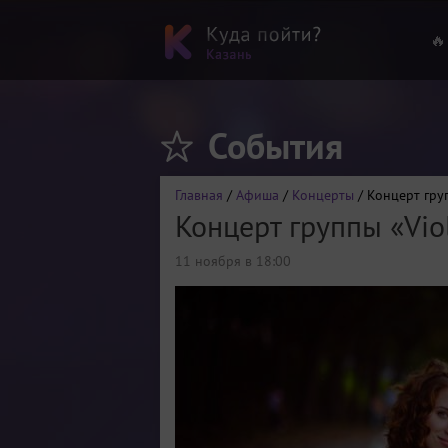
🔥
События
Главная
/
Афиша
/
Концерты
/ Концерт груп
Концерт группы «Viol
11 ноября в 18:00