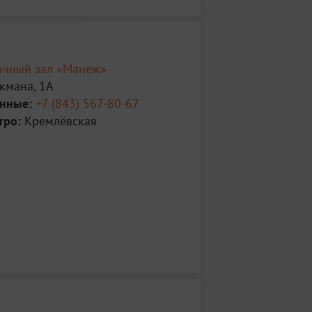
очный зал «Манеж»
кмана, 1А
анные:
+7 (843) 567-80-67
тро:
Кремлёвская