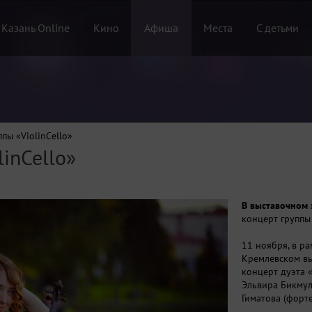
 Казань Online
Кино
Афиша
Места
С детьми
пы «ViolinCello»
inCello»
В выставочном 
концерт группы
11 ноября, в ра
Кремлевском вы
концерт дуэта «
Эльвира Бикмул
Гиматова (форт