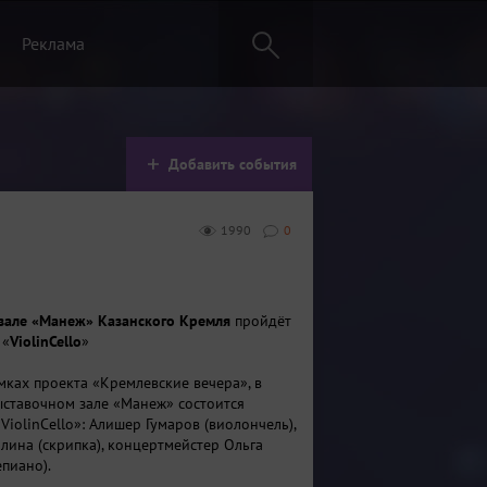
Реклама
Добавить события
1990
0
зале «Манеж» Казанского Кремля
пройдёт
 «
ViolinCello
»
мках проекта «Кремлевские вечера», в
ставочном зале «Манеж» состоится
ViolinCello»: Алишер Гумаров (виолончель),
лина (скрипка), концертмейстер Ольга
епиано).