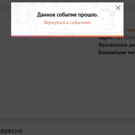
Данное событие прошло.
Вернуться к событиям
Место:
Выстав
Адрес:
пр. Шей
Контактные д
Ближайшее ме
тересно