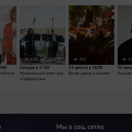
129
882
6
9:00
Сегодня в 17:00
14 августа в 18:00
30 авгу
national
Музыкальный опен-эйр
Вечер джаза и шахмат
Rонцер
«Сайдашстан»
е
Мы в соц. сетях