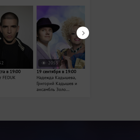
52
2053
162
ста в 19:00
19 сентября в 19:00
Сегодня в 12:00
т FEDUK
Надежда Кадышева,
Музыкальный
Григорий Кадышев и
фестиваль «Рок-
ансамбль Золо...
берега»