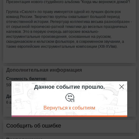
Презентация нового студийного альбома "Когда мы вернемся домой"!
Группа «Сколот» по праву именуется одной из лучших фолк-рок
команд России. Творчество группы охватывает большой период
отечественной истории. Репертуар коллектива весьма разнообразен -
от серьезной героическо-ратной тематики до веселых праздничных
напевов. Это в первую очередь авторские вокально-
инструментальные произведения, основанные на русском,
скандинавском и кельтском фольклоре, в современном звучании, а
также европейские инструментальные композиции (XIII-XVIвв).
Дополнительная информация
Стоимость билетов:
Данное событие прошло.
500
рублей
🤔
Дата:
6 апреля в 19:00
Вернуться к событиям
Сообщить об ошибке