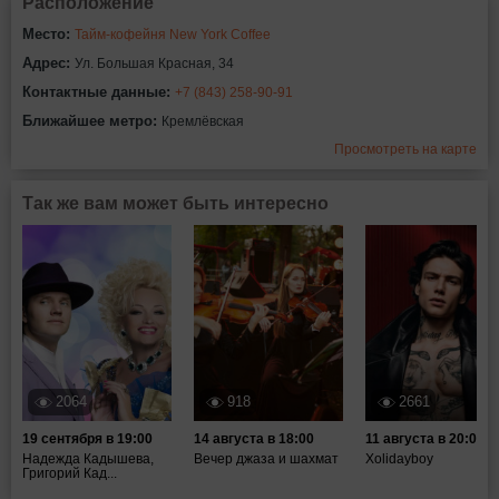
Расположение
Место:
Тайм-кофейня New York Coffee
Адрес:
Ул. Большая Красная, 34
Контактные данные:
+7 (843) 258-90-91
Ближайшее метро:
Кремлёвская
Просмотреть на карте
Так же вам может быть интересно
2064
918
2661
19 сентября в 19:00
14 августа в 18:00
11 августа в 20:00
Надежда Кадышева,
Вечер джаза и шахмат
Xolidayboy
Григорий Кад...