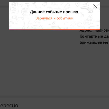
Данное событие прошло.
Вернуться к событиям
Место:
Адрес:
Маяковс
Контактные д
Ближайшее ме
тересно