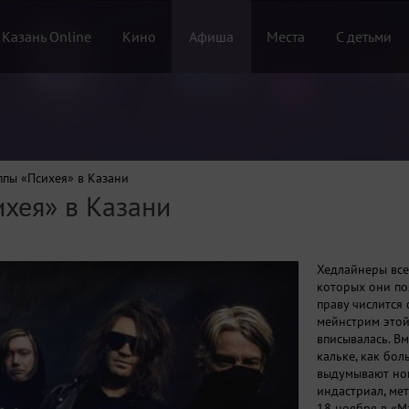
 Казань Online
Кино
Афиша
Места
С детьми
ппы «Психея» в Казани
ихея» в Казани
Хедлайнеры все
которых они по
праву числится 
мейнстрим этой
вписывалась. Вм
кальке, как бо
выдумывают нов
индастриал, мет
18 ноября в «М