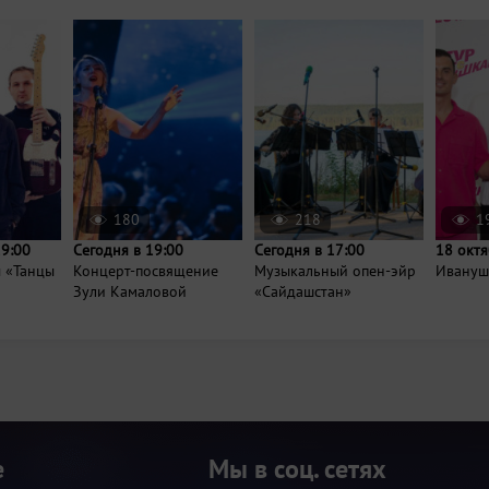
180
218
1
19:00
Сегодня в 19:00
Сегодня в 17:00
18 октя
ы «Танцы
Концерт-посвящение
Музыкальный опен-эйр
Иванушк
Зули Камаловой
«Сайдашстан»
е
Мы в соц. сетях