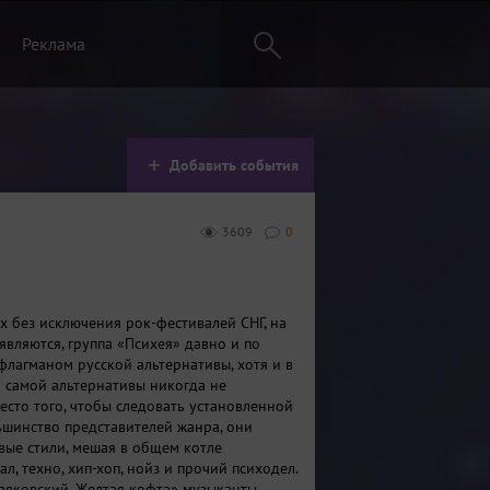
Реклама
Добавить события
3609
0
х без исключения рок-фестивалей СНГ, на
являются, группа «Психея» давно и по
флагманом русской альтернативы, хотя и в
 самой альтернативы никогда не
есто того, чтобы следовать установленной
льшинство представителей жанра, они
ые стили, мешая в общем котле
ал, техно, хип-хоп, нойз и прочий психодел.
аяковский. Желтая кофта» музыканты