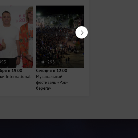
993
298
2652
бря в 19:00
Сегодня в 12:00
11 августа в 20:00
и International
Музыкальный
Xolidayboy
фестиваль «Рок-
берега»