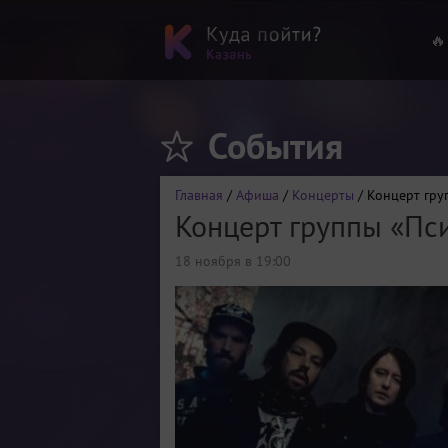
🔥
События
Главная
/
Афиша
/
Концерты
/ Концерт гру
Концерт группы «Пс
18 ноября в 19:00