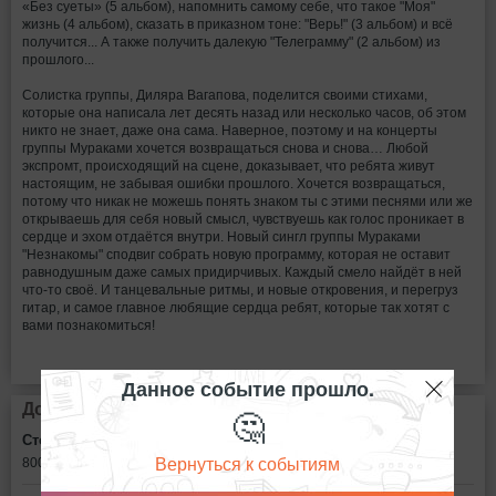
«Без суеты» (5 альбом), напомнить самому себе, что такое "Моя"
жизнь (4 альбом), сказать в приказном тоне: "Верь!" (3 альбом) и всё
получится... А также получить далекую "Телеграмму" (2 альбом) из
прошлого...
Солистка группы, Диляра Вагапова, поделится своими стихами,
которые она написала лет десять назад или несколько часов, об этом
никто не знает, даже она сама. Наверное, поэтому и на концерты
группы Мураками хочется возвращаться снова и снова… Любой
экспромт, происходящий на сцене, доказывает, что ребята живут
настоящим, не забывая ошибки прошлого. Хочется возвращаться,
потому что никак не можешь понять знаком ты с этими песнями или же
открываешь для себя новый смысл, чувствуешь как голос проникает в
сердце и эхом отдаётся внутри. Новый сингл группы Мураками
"Незнакомы" сподвиг собрать новую программу, которая не оставит
равнодушным даже самых придирчивых. Каждый смело найдёт в ней
что-то своё. И танцевальные ритмы, и новые откровения, и перегруз
гитар, и самое главное любящие сердца ребят, которые так хотят с
вами познакомиться!
Данное событие прошло.
Дополнительная информация
🤔
Стоимость билетов:
Вернуться к событиям
800 - 1000
рублей