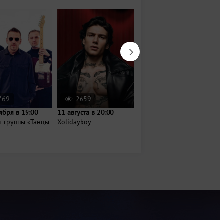
769
2659
663
ября в 19:00
11 августа в 20:00
30 августа в 19:00
т группы «Танцы
Xolidayboy
Rонцерт FEDUK