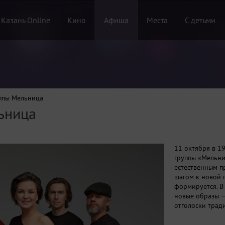
 Казань Online
Кино
Афиша
Места
С детьми
ппы Мельница
ьница
11 октября в 1
группы «Мельни
естественным 
шагом к новой 
формируется. В
новые образы —
отголоски трад