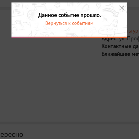
Данное событие прошло.
Вернуться к событиям
Место:
Культу
Адрес:
ул. Про
Контактные д
Ближайшее ме
тересно