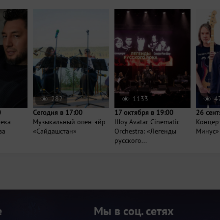
282
1133
4
0
Сегодня в 17:00
17 октября в 19:00
26 сент
тека
Музыкальный опен-эйр
Шоу Avatar Cinematic
Концер
ва
«Сайдашстан»
Orchestra: «Легенды
Минус»
русского...
е
Мы в соц. сетях