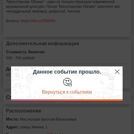
"Магелланово Облако" - один из лучших образцов современной
музыкальной культуры. Песни "Магелланово Облако" наполнят вас
неподдельной любовью, добротой, теплом.
Билеты:
https://vk.cc/7EDIO5
Дополнительная информация
Стоимость билетов:
500 - 700
рублей
Дата:
Данное событие прошло.
23 марта в 19:00
🤔
Вернуться к событиям
Сообщить об ошибке
Расположение
Место:
Мастерская братьев Васильевых
Адрес:
улица Зинина, 1