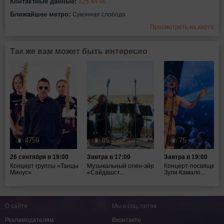
Контактные данные:
225 44 66
Ближайшее метро:
Суконная слобода
Просмотреть на карте
Так же вам может быть интересно
4759
85
75
26 сентября в 19:00
Завтра в 17:00
Завтра в 19:00
Концерт группы «Танцы
Музыкальный опен-эйр
Концерт-посвящени
Минус»
«Сайдашст...
Зули Камало...
О сайте
Мы в соц. сетях
Рекламодателям
Вконтакте