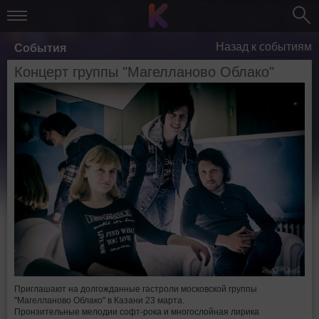
Назад к событиям
События
Концерт группы "Магелланово Облако"
Приглашают на долгожданные гастроли московской группы
"Магелланово Облако" в Казани 23 марта.
Пронзительные мелодии софт-рока и многослойная лирика